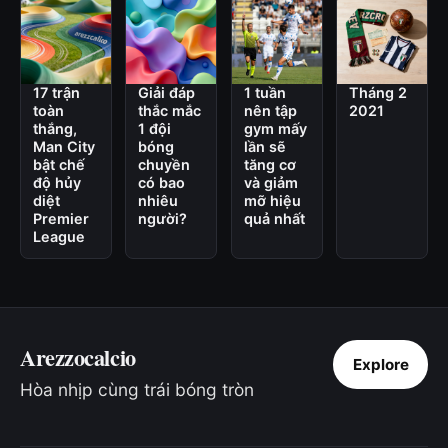
17 trận
Giải đáp
1 tuần
Tháng 2
toàn
thắc mắc
nên tập
2021
thắng,
1 đội
gym mấy
Man City
bóng
lần sẽ
bật chế
chuyền
tăng cơ
độ hủy
có bao
và giảm
diệt
nhiêu
mỡ hiệu
Premier
người?
quả nhất
League
Arezzocalcio
Explore
Hòa nhịp cùng trái bóng tròn